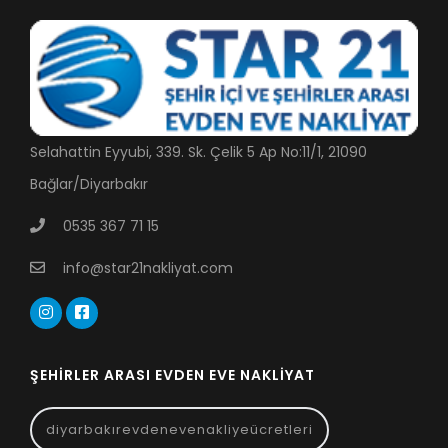
Selahattin Eyyubi, 339. Sk. Çelik 5 Ap No:11/1, 21090
Bağlar/Diyarbakır
0535 367 71 15
info@star21nakliyat.com
ŞEHIRLER ARASI EVDEN EVE NAKLIYAT
diyarbakırevdenevenakliyeücretleri