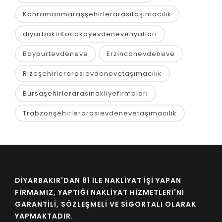
Kahramanmaraşşehirlerarasıtaşımacılık
diyarbakırKocaköyevdenevefiyatları
Bayburtevdeneve
Erzincanevdeneve
Rizeşehirlerarasıevdenevetaşımacılık
Bursaşehirlerarasınakliyefirmaları
Trabzonşehirlerarasıevdenevetaşımacılık
DIYARBAKIR'DAN 81 İLE NAKLIYAT İŞI YAPAN
FIRMAMIZ, YAPTIĞI NAKLIYAT HIZMETLERI'NI
GARANTILI, SÖZLEŞMELI VE SIGORTALI OLARAK
YAPMAKTADIR.