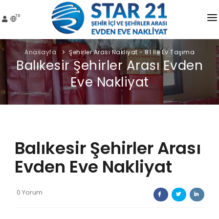
TR
STAR21 NAKLIYAT
Anasayfa
Şehirler Arası Nakliyat - 81 İle Ev Taşıma
Balıkesir Şehirler Arası Evden
HIZMETLER
Eve Nakliyat
HIZMET BÖLGELERI
FIYATLAR
İLÇELER
Balıkesir Şehirler Arası
GALER
Evden Eve Nakliyat
S.S.S.
0 Yorum
İLETIŞIM