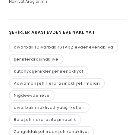
Nakliyat Araçlarımız
ŞEHIRLER ARASI EVDEN EVE NAKLIYAT
diyarbakırDiyarbakırSTAR21evdenevenakliya
şehirlerarasınakliye
Kütahyaşehirdenşehirenakliyat
Adıyamanşehirlerarasınakliyefirmaları
Niğdeevdeneve
diyarbakırnakliyatfiyatışirketleri
Boluşehirlerarasıtaşımacılık
Zonguldakşehirdenşehirenakliyat