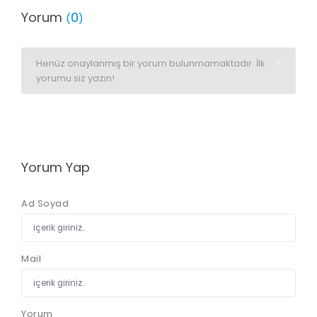
Yorum
0
(
)
×
Henüz onaylanmış bir yorum bulunmamaktadır. İlk
yorumu siz yazın!
Yorum Yap
Ad Soyad
Mail
Yorum